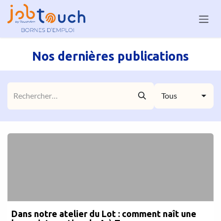
Se rendre au contenu
Nos dernières publications
Tous
Dans notre atelier du Lot : comment naît une