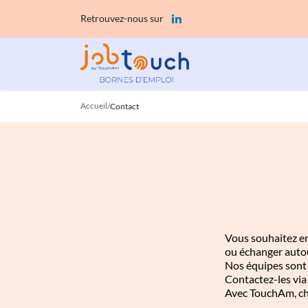
Se rendre au contenu
Retrouvez-nous sur
La borne
Accueil
/
Contact
Vous souhaitez en
ou échanger autou
Nos équipes sont
Contactez-les via
Avec TouchAm, cha