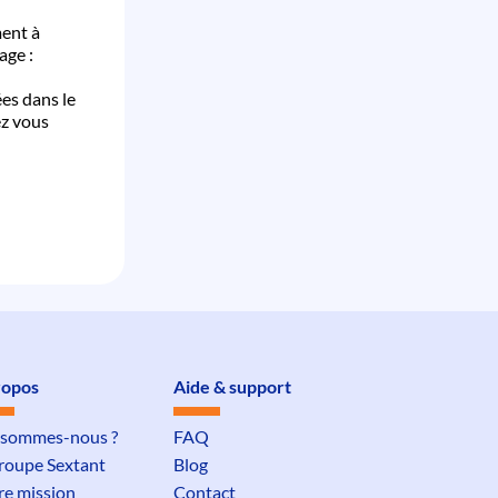
ment à
age :
ées dans le
ez vous
ropos
Aide & support
 sommes-nous ?
FAQ
groupe Sextant
Blog
re mission
Contact