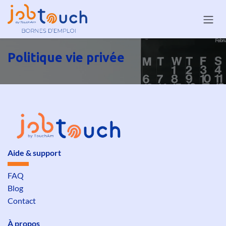
Se rendre au contenu
Politique vie privée
Aide & support
FAQ
Blog
Contact
À propos